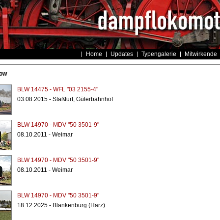
Home
Updates
Typengalerie
Mitwirkende
ow
BLW 14475 - WFL "03 2155-4"
03.08.2015 - Staßfurt, Güterbahnhof
BLW 14970 - MDV "50 3501-9"
08.10.2011 - Weimar
BLW 14970 - MDV "50 3501-9"
08.10.2011 - Weimar
BLW 14970 - MDV "50 3501-9"
18.12.2025 - Blankenburg (Harz)