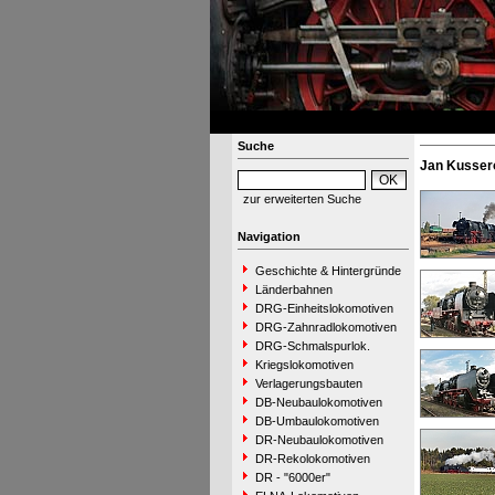
Suche
Jan Kusser
zur erweiterten Suche
Navigation
Geschichte & Hintergründe
Länderbahnen
DRG-Einheitslokomotiven
DRG-Zahnradlokomotiven
DRG-Schmalspurlok.
Kriegslokomotiven
Verlagerungsbauten
DB-Neubaulokomotiven
DB-Umbaulokomotiven
DR-Neubaulokomotiven
DR-Rekolokomotiven
DR - "6000er"