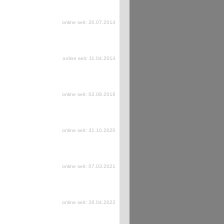
online seit: 20.07.2014
online seit: 11.04.2014
online seit: 02.08.2016
online seit: 31.10.2020
online seit: 07.03.2021
online seit: 26.04.2022