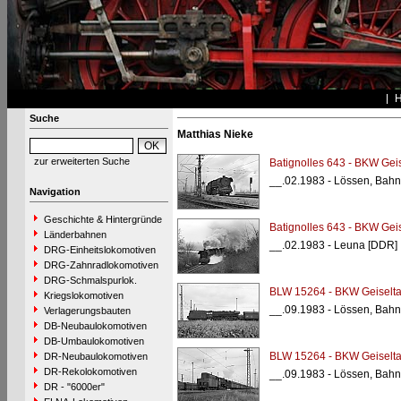
Suche
Matthias Nieke
zur erweiterten Suche
Batignolles 643 - BKW Geis
__.02.1983 - Lössen, Bahn
Navigation
Geschichte & Hintergründe
Batignolles 643 - BKW Geis
Länderbahnen
__.02.1983 - Leuna [DDR]
DRG-Einheitslokomotiven
DRG-Zahnradlokomotiven
DRG-Schmalspurlok.
BLW 15264 - BKW Geiselta
Kriegslokomotiven
__.09.1983 - Lössen, Bahn
Verlagerungsbauten
DB-Neubaulokomotiven
DB-Umbaulokomotiven
BLW 15264 - BKW Geiselta
DR-Neubaulokomotiven
DR-Rekolokomotiven
__.09.1983 - Lössen, Bahn
DR - "6000er"