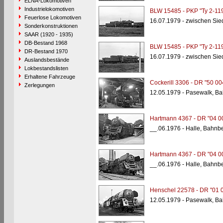
ELNA-Lokomotiven
Industrielokomotiven
BLW 15485 - PKP "Ty 2-11
Feuerlose Lokomotiven
16.07.1979 - zwischen Sied
Sonderkonstruktionen
SAAR (1920 - 1935)
DB-Bestand 1968
BLW 15485 - PKP "Ty 2-11
DR-Bestand 1970
16.07.1979 - zwischen Sied
Auslandsbestände
Lokbestandslisten
Erhaltene Fahrzeuge
Cockerill 3306 - DR "50 00
Zerlegungen
12.05.1979 - Pasewalk, B
Hartmann 4367 - DR "04 0
__.06.1976 - Halle, Bahnb
Hartmann 4367 - DR "04 0
__.06.1976 - Halle, Bahnb
Henschel 22578 - DR "01 
12.05.1979 - Pasewalk, B