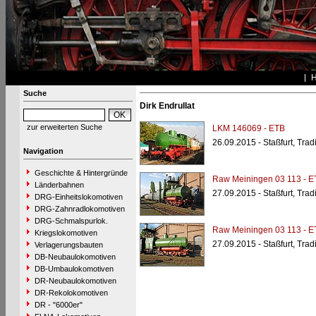
Suche
Dirk Endrullat
zur erweiterten Suche
LKM 146069 - ETB
26.09.2015 - Staßfurt, Tra
Navigation
Geschichte & Hintergründe
Raw Meiningen 03 113 - ET
Länderbahnen
27.09.2015 - Staßfurt, Tra
DRG-Einheitslokomotiven
DRG-Zahnradlokomotiven
DRG-Schmalspurlok.
Raw Meiningen 03 113 - ET
Kriegslokomotiven
27.09.2015 - Staßfurt, Tra
Verlagerungsbauten
DB-Neubaulokomotiven
DB-Umbaulokomotiven
DR-Neubaulokomotiven
DR-Rekolokomotiven
DR - "6000er"