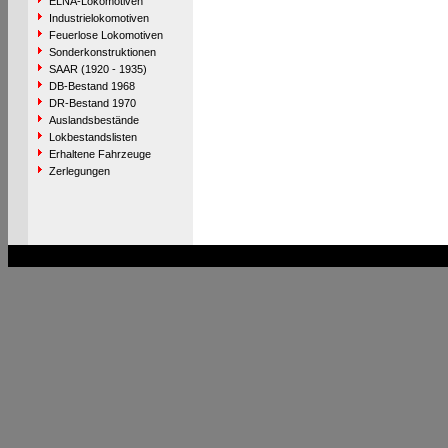
ELNA-Lokomotiven
Industrielokomotiven
Feuerlose Lokomotiven
Sonderkonstruktionen
SAAR (1920 - 1935)
DB-Bestand 1968
DR-Bestand 1970
Auslandsbestände
Lokbestandslisten
Erhaltene Fahrzeuge
Zerlegungen