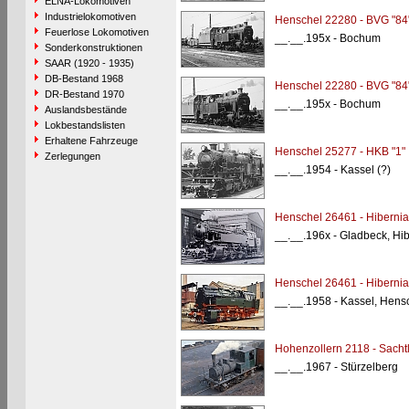
ELNA-Lokomotiven
Industrielokomotiven
Henschel 22280 - BVG "84
Feuerlose Lokomotiven
__.__.195x - Bochum
Sonderkonstruktionen
SAAR (1920 - 1935)
DB-Bestand 1968
Henschel 22280 - BVG "84
DR-Bestand 1970
__.__.195x - Bochum
Auslandsbestände
Lokbestandslisten
Erhaltene Fahrzeuge
Henschel 25277 - HKB "1"
Zerlegungen
__.__.1954 - Kassel (?)
Henschel 26461 - Hibernia
__.__.196x - Gladbeck, Hi
Henschel 26461 - Hibernia
__.__.1958 - Kassel, Hens
Hohenzollern 2118 - Sacht
__.__.1967 - Stürzelberg