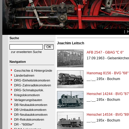
Suche
Joachim Leitsch
zur erweiterten Suche
AFB 2547 - GBAG "C 6"
17.09.1963 - Gelsenkirche
Navigation
Geschichte & Hintergründe
Hanomag 8156 - BVG "68"
Länderbahnen
__.__.195x - Bochum
DRG-Einheitslokomotiven
DRG-Zahnradlokomotiven
DRG-Schmalspurlok.
Henschel 14244 - BVG "87
Kriegslokomotiven
__.__.195x - Bochum
Verlagerungsbauten
DB-Neubaulokomotiven
DB-Umbaulokomotiven
Henschel 14534 - BVG "89
DR-Neubaulokomotiven
DR-Rekolokomotiven
__.__.195x - Bochum
DR - "6000er"