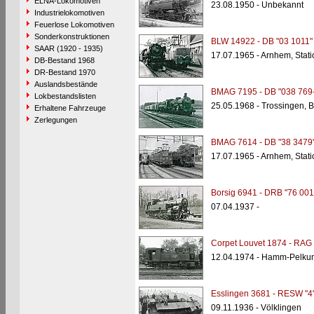
ELNA-Lokomotiven
23.08.1950 - Unbekannt
Industrielokomotiven
Feuerlose Lokomotiven
Sonderkonstruktionen
BLW 14922 - DB "03 1011"
SAAR (1920 - 1935)
17.07.1965 - Arnhem, Stati
DB-Bestand 1968
DR-Bestand 1970
Auslandsbestände
BMAG 7195 - DB "038 769
Lokbestandslisten
25.05.1968 - Trossingen, 
Erhaltene Fahrzeuge
Zerlegungen
BMAG 7614 - DB "38 3479
17.07.1965 - Arnhem, Stati
Borsig 6941 - DRB "76 001
07.04.1937 -
Corpet Louvet 1874 - RAG 
12.04.1974 - Hamm-Pelku
Esslingen 3681 - RESW "4
09.11.1936 - Völklingen