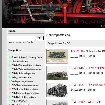
Suche
Christoph Weleda
zur erweiterten Suche
Zeige Fotos
1 - 50
Navigation
AEG 2898 - Schlesische Kl
__.__.1925 - Berlin
Geschichte & Hintergründe
Länderbahnen
DRG-Einheitslokomotiven
BLW 14466 - DRG "03 124
DRG-Zahnradlokomotiven
__.__.1933 - Berlin-Tegel
DRG-Schmalspurlok.
Kriegslokomotiven
Verlagerungsbauten
BLW 14555 - DRB "05 003
DB-Neubaulokomotiven
DB-Umbaulokomotiven
14.02.1945 - Berlin
DR-Neubaulokomotiven
DR-Rekolokomotiven
DR - "6000er"
BLW 14666 - WLE "121"