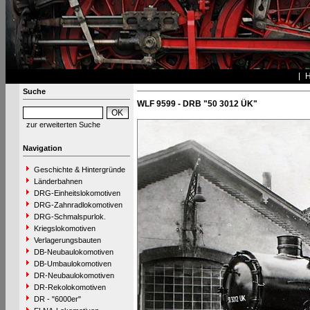
Suche
WLF 9599 - DRB "50 3012 ÜK"
zur erweiterten Suche
Navigation
Geschichte & Hintergründe
Länderbahnen
DRG-Einheitslokomotiven
DRG-Zahnradlokomotiven
DRG-Schmalspurlok.
Kriegslokomotiven
Verlagerungsbauten
DB-Neubaulokomotiven
DB-Umbaulokomotiven
DR-Neubaulokomotiven
DR-Rekolokomotiven
DR - "6000er"