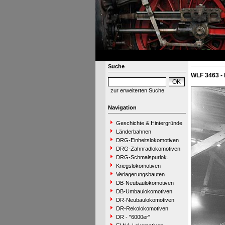
Suche
WLF 3463 - 
zur erweiterten Suche
Navigation
Geschichte & Hintergründe
Länderbahnen
DRG-Einheitslokomotiven
DRG-Zahnradlokomotiven
DRG-Schmalspurlok.
Kriegslokomotiven
Verlagerungsbauten
DB-Neubaulokomotiven
DB-Umbaulokomotiven
DR-Neubaulokomotiven
DR-Rekolokomotiven
DR - "6000er"