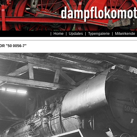
Home
Updates
Typengalerie
Mitwirkende
DR "50 0056-7"