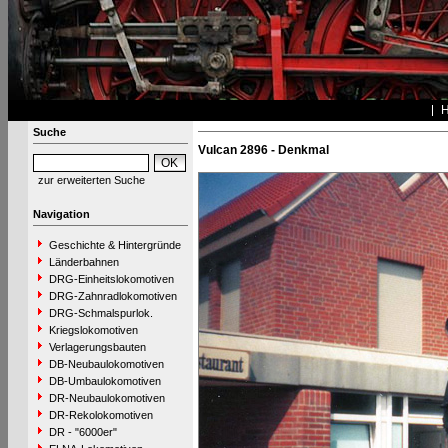
Suche
Vulcan 2896 - Denkmal
zur erweiterten Suche
Navigation
Geschichte & Hintergründe
Länderbahnen
DRG-Einheitslokomotiven
DRG-Zahnradlokomotiven
DRG-Schmalspurlok.
Kriegslokomotiven
Verlagerungsbauten
DB-Neubaulokomotiven
DB-Umbaulokomotiven
DR-Neubaulokomotiven
DR-Rekolokomotiven
DR - "6000er"