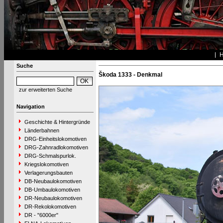
Suche
Škoda 1333 - Denkmal
zur erweiterten Suche
Navigation
Geschichte & Hintergründe
Länderbahnen
DRG-Einheitslokomotiven
DRG-Zahnradlokomotiven
DRG-Schmalspurlok.
Kriegslokomotiven
Verlagerungsbauten
DB-Neubaulokomotiven
DB-Umbaulokomotiven
DR-Neubaulokomotiven
DR-Rekolokomotiven
DR - "6000er"