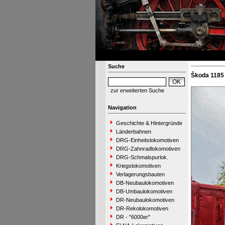
Suche
Škoda 1185 
zur erweiterten Suche
Navigation
Geschichte & Hintergründe
Länderbahnen
DRG-Einheitslokomotiven
DRG-Zahnradlokomotiven
DRG-Schmalspurlok.
Kriegslokomotiven
Verlagerungsbauten
DB-Neubaulokomotiven
DB-Umbaulokomotiven
DR-Neubaulokomotiven
DR-Rekolokomotiven
DR - "6000er"