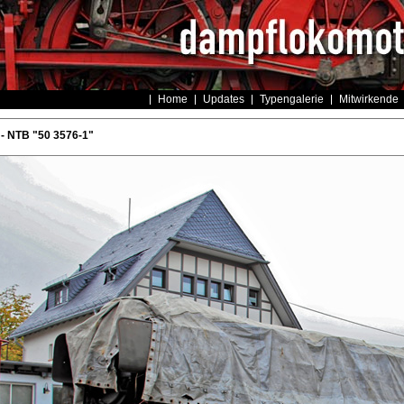
Home
Updates
Typengalerie
Mitwirkende
- NTB "50 3576-1"