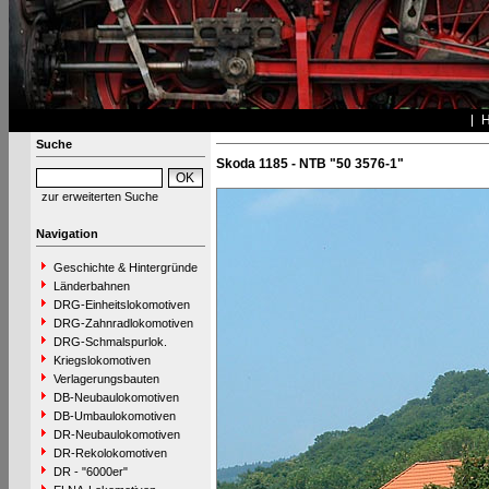
Suche
Skoda 1185 - NTB "50 3576-1"
zur erweiterten Suche
Navigation
Geschichte & Hintergründe
Länderbahnen
DRG-Einheitslokomotiven
DRG-Zahnradlokomotiven
DRG-Schmalspurlok.
Kriegslokomotiven
Verlagerungsbauten
DB-Neubaulokomotiven
DB-Umbaulokomotiven
DR-Neubaulokomotiven
DR-Rekolokomotiven
DR - "6000er"