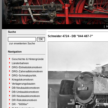
Suche
Schneider 4724 - DB "044 487-7"
zur erweiterten Suche
Navigation
Geschichte & Hintergründe
Länderbahnen
DRG-Einheitslokomotiven
DRG-Zahnradlokomotiven
DRG-Schmalspurlok.
Kriegslokomotiven
Verlagerungsbauten
DB-Neubaulokomotiven
DB-Umbaulokomotiven
DR-Neubaulokomotiven
DR-Rekolokomotiven
DR - "6000er"