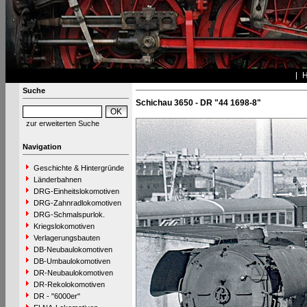
Suche
Schichau 3650 - DR "44 1698-8"
zur erweiterten Suche
Navigation
Geschichte & Hintergründe
Länderbahnen
DRG-Einheitslokomotiven
DRG-Zahnradlokomotiven
DRG-Schmalspurlok.
Kriegslokomotiven
Verlagerungsbauten
DB-Neubaulokomotiven
DB-Umbaulokomotiven
DR-Neubaulokomotiven
DR-Rekolokomotiven
DR - "6000er"