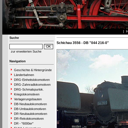
Suche
Schichau 3556 - DB "044 216-0"
zur erweiterten Suche
Navigation
Geschichte & Hintergründe
Länderbahnen
DRG-Einheitslokomotiven
DRG-Zahnradlokomotiven
DRG-Schmalspurlok.
Kriegslokomotiven
Verlagerungsbauten
DB-Neubaulokomotiven
DB-Umbaulokomotiven
DR-Neubaulokomotiven
DR-Rekolokomotiven
DR - "6000er"