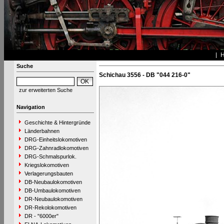
Suche
Schichau 3556 - DB "044 216-0"
zur erweiterten Suche
Navigation
Geschichte & Hintergründe
Länderbahnen
DRG-Einheitslokomotiven
DRG-Zahnradlokomotiven
DRG-Schmalspurlok.
Kriegslokomotiven
Verlagerungsbauten
DB-Neubaulokomotiven
DB-Umbaulokomotiven
DR-Neubaulokomotiven
DR-Rekolokomotiven
DR - "6000er"