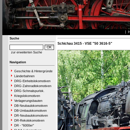
Suche
Schichau 3415 - VSE "50 3616-5"
zur erweiterten Suche
Navigation
Geschichte & Hintergründe
Länderbahnen
DRG-Einheitslokomotiven
DRG-Zahnradlokomotiven
DRG-Schmalspurlok.
Kriegslokomotiven
Verlagerungsbauten
DB-Neubaulokomotiven
DB-Umbaulokomotiven
DR-Neubaulokomotiven
DR-Rekolokomotiven
DR - "6000er"