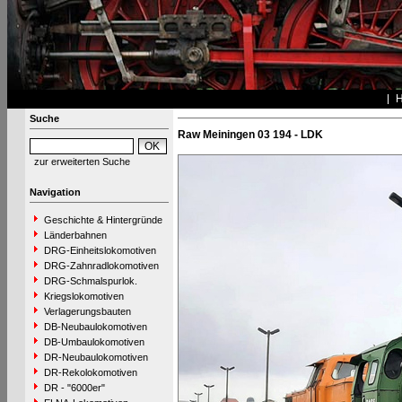
Suche
Raw Meiningen 03 194 - LDK
zur erweiterten Suche
Navigation
Geschichte & Hintergründe
Länderbahnen
DRG-Einheitslokomotiven
DRG-Zahnradlokomotiven
DRG-Schmalspurlok.
Kriegslokomotiven
Verlagerungsbauten
DB-Neubaulokomotiven
DB-Umbaulokomotiven
DR-Neubaulokomotiven
DR-Rekolokomotiven
DR - "6000er"