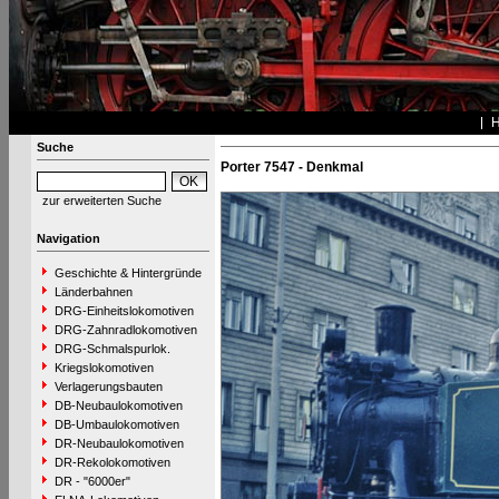
Suche
Porter 7547 - Denkmal
zur erweiterten Suche
Navigation
Geschichte & Hintergründe
Länderbahnen
DRG-Einheitslokomotiven
DRG-Zahnradlokomotiven
DRG-Schmalspurlok.
Kriegslokomotiven
Verlagerungsbauten
DB-Neubaulokomotiven
DB-Umbaulokomotiven
DR-Neubaulokomotiven
DR-Rekolokomotiven
DR - "6000er"