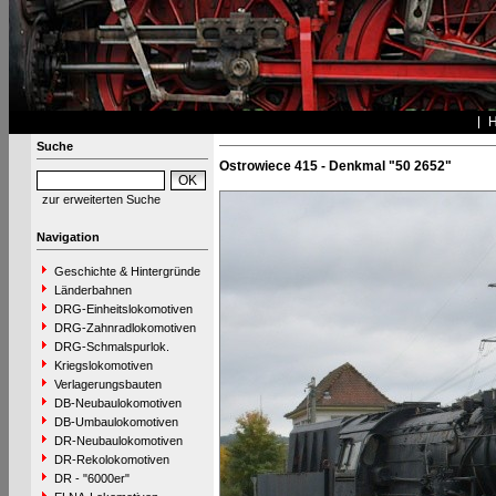
Suche
Ostrowiece 415 - Denkmal "50 2652"
zur erweiterten Suche
Navigation
Geschichte & Hintergründe
Länderbahnen
DRG-Einheitslokomotiven
DRG-Zahnradlokomotiven
DRG-Schmalspurlok.
Kriegslokomotiven
Verlagerungsbauten
DB-Neubaulokomotiven
DB-Umbaulokomotiven
DR-Neubaulokomotiven
DR-Rekolokomotiven
DR - "6000er"