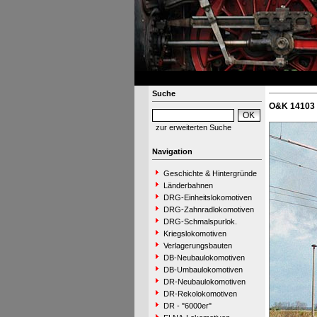
Suche
O&K 14103 
zur erweiterten Suche
Navigation
Geschichte & Hintergründe
Länderbahnen
DRG-Einheitslokomotiven
DRG-Zahnradlokomotiven
DRG-Schmalspurlok.
Kriegslokomotiven
Verlagerungsbauten
DB-Neubaulokomotiven
DB-Umbaulokomotiven
DR-Neubaulokomotiven
DR-Rekolokomotiven
DR - "6000er"