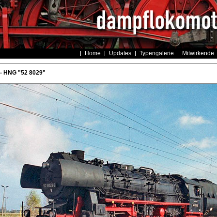
Home
Updates
Typengalerie
Mitwirkende
- HNG "52 8029"