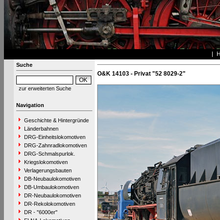
Suche
O&K 14103 - Privat "52 8029-2"
zur erweiterten Suche
Navigation
Geschichte & Hintergründe
Länderbahnen
DRG-Einheitslokomotiven
DRG-Zahnradlokomotiven
DRG-Schmalspurlok.
Kriegslokomotiven
Verlagerungsbauten
DB-Neubaulokomotiven
DB-Umbaulokomotiven
DR-Neubaulokomotiven
DR-Rekolokomotiven
DR - "6000er"