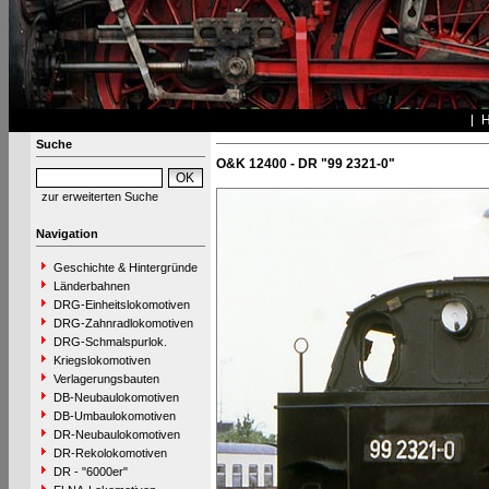
Suche
O&K 12400 - DR "99 2321-0"
zur erweiterten Suche
Navigation
Geschichte & Hintergründe
Länderbahnen
DRG-Einheitslokomotiven
DRG-Zahnradlokomotiven
DRG-Schmalspurlok.
Kriegslokomotiven
Verlagerungsbauten
DB-Neubaulokomotiven
DB-Umbaulokomotiven
DR-Neubaulokomotiven
DR-Rekolokomotiven
DR - "6000er"