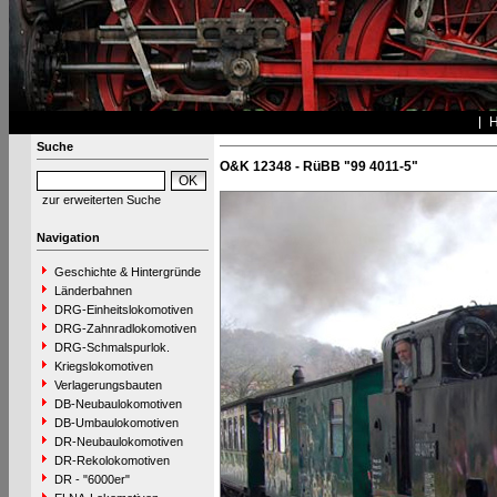
Suche
O&K 12348 - RüBB "99 4011-5"
zur erweiterten Suche
Navigation
Geschichte & Hintergründe
Länderbahnen
DRG-Einheitslokomotiven
DRG-Zahnradlokomotiven
DRG-Schmalspurlok.
Kriegslokomotiven
Verlagerungsbauten
DB-Neubaulokomotiven
DB-Umbaulokomotiven
DR-Neubaulokomotiven
DR-Rekolokomotiven
DR - "6000er"