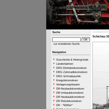
Suche
Schichau 39
zur erweiterten Suche
Navigation
Geschichte & Hintergründe
Länderbahnen
DRG-Einheitslokomotiven
DRG-Zahnradlokomotiven
DRG-Schmalspurlok.
Kriegslokomotiven
Verlagerungsbauten
DB-Neubaulokomotiven
DB-Umbaulokomotiven
DR-Neubaulokomotiven
DR-Rekolokomotiven
DR - "6000er"