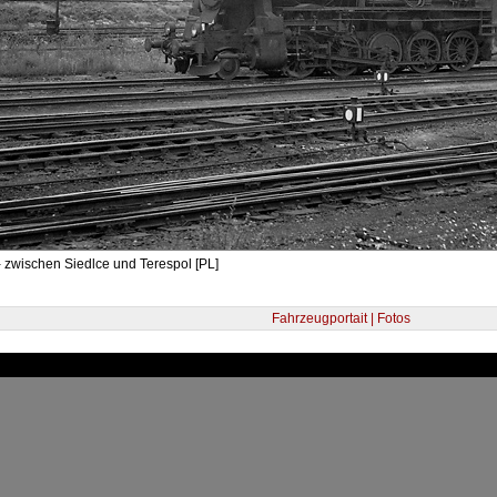
 zwischen Siedlce und Terespol [PL]
Fahrzeugportait | Fotos