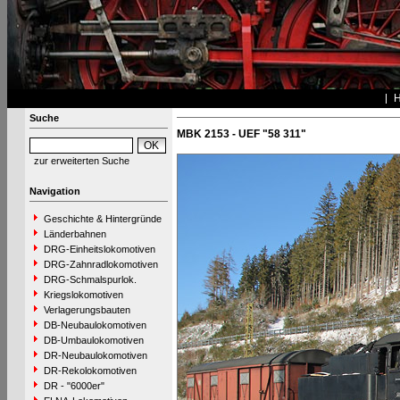
Suche
MBK 2153 - UEF "58 311"
zur erweiterten Suche
Navigation
Geschichte & Hintergründe
Länderbahnen
DRG-Einheitslokomotiven
DRG-Zahnradlokomotiven
DRG-Schmalspurlok.
Kriegslokomotiven
Verlagerungsbauten
DB-Neubaulokomotiven
DB-Umbaulokomotiven
DR-Neubaulokomotiven
DR-Rekolokomotiven
DR - "6000er"