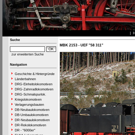
Suche
MBK 2153 - UEF "58 311"
zur erweiterten Suche
Navigation
Geschichte & Hintergründe
Länderbahnen
DRG-Einheitslokomotiven
DRG-Zahnradlokomotiven
DRG-Schmalspurlok.
Kriegslokomotiven
Verlagerungsbauten
DB-Neubaulokomotiven
DB-Umbaulokomotiven
DR-Neubaulokomotiven
DR-Rekolokomotiven
DR - "6000er"