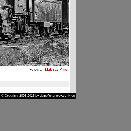
Fotograf:
Matthias Maier
© Copyright 2006-2026 by dampflokomotivarchiv.de