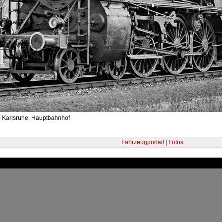
- Karlsruhe, Hauptbahnhof
Fahrzeugportait | Fotos