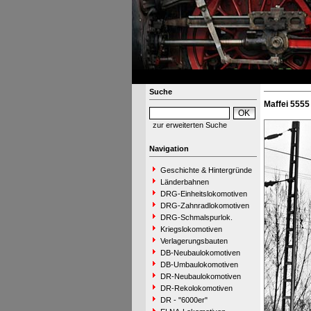
Suche
Maffei 5555
zur erweiterten Suche
Navigation
Geschichte & Hintergründe
Länderbahnen
DRG-Einheitslokomotiven
DRG-Zahnradlokomotiven
DRG-Schmalspurlok.
Kriegslokomotiven
Verlagerungsbauten
DB-Neubaulokomotiven
DB-Umbaulokomotiven
DR-Neubaulokomotiven
DR-Rekolokomotiven
DR - "6000er"