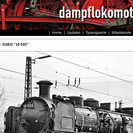
Home
Updates
Typengalerie
Mitwirkende
 - DGEG "18 505"