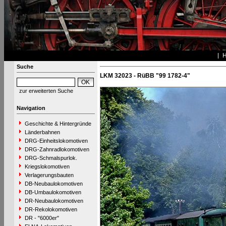
Suche
LKM 32023 - RüBB "99 1782-4"
zur erweiterten Suche
Navigation
Geschichte & Hintergründe
Länderbahnen
DRG-Einheitslokomotiven
DRG-Zahnradlokomotiven
DRG-Schmalspurlok.
Kriegslokomotiven
Verlagerungsbauten
DB-Neubaulokomotiven
DB-Umbaulokomotiven
DR-Neubaulokomotiven
DR-Rekolokomotiven
DR - "6000er"