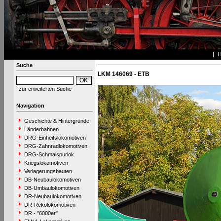
Suche
LKM 146069 - ETB
zur erweiterten Suche
Navigation
Geschichte & Hintergründe
Länderbahnen
DRG-Einheitslokomotiven
DRG-Zahnradlokomotiven
DRG-Schmalspurlok.
Kriegslokomotiven
Verlagerungsbauten
DB-Neubaulokomotiven
DB-Umbaulokomotiven
DR-Neubaulokomotiven
DR-Rekolokomotiven
DR - "6000er"