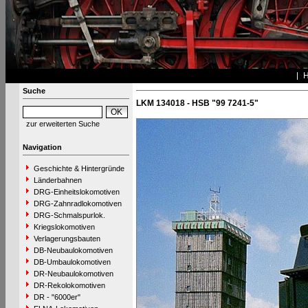
Suche
LKM 134018 - HSB "99 7241-5"
zur erweiterten Suche
Navigation
Geschichte & Hintergründe
Länderbahnen
DRG-Einheitslokomotiven
DRG-Zahnradlokomotiven
DRG-Schmalspurlok.
Kriegslokomotiven
Verlagerungsbauten
DB-Neubaulokomotiven
DB-Umbaulokomotiven
DR-Neubaulokomotiven
DR-Rekolokomotiven
DR - "6000er"