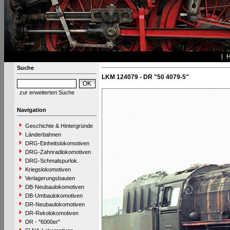
Suche
LKM 124079 - DR "50 4079-5"
zur erweiterten Suche
Navigation
Geschichte & Hintergründe
Länderbahnen
DRG-Einheitslokomotiven
DRG-Zahnradlokomotiven
DRG-Schmalspurlok.
Kriegslokomotiven
Verlagerungsbauten
DB-Neubaulokomotiven
DB-Umbaulokomotiven
DR-Neubaulokomotiven
DR-Rekolokomotiven
DR - "6000er"