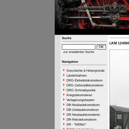
Suche
LKM 124066
zur erweiterten Suche
Navigation
Geschichte & Hintergründe
Länderbahnen
DRG-Einheitslokomotiven
DRG-Zahnradlokomotiven
DRG-Schmalspurlok.
Kriegslokomotiven
Verlagerungsbauten
DB-Neubaulokomotiven
DB-Umbaulokomotiven
DR-Neubaulokomotiven
DR-Rekolokomotiven
DR - "6000er"