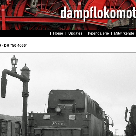
Home
Updates
Typengalerie
Mitwirkende
 - DR "50 4066"