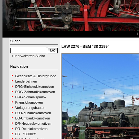
Suche
LHW 2276 - BEM "38 3199"
zur erweiterten Suche
Navigation
Geschichte & Hintergründe
Länderbahnen
DRG-Einheitslokomotiven
DRG-Zahnradlokomotiven
DRG-Schmalspurlok.
Kriegslokomotiven
Verlagerungsbauten
DB-Neubaulokomotiven
DB-Umbaulokomotiven
DR-Neubaulokomotiven
DR-Rekolokomotiven
DR - "6000er"