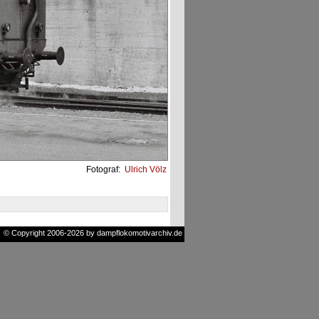
Fotograf:
Ulrich Völz
© Copyright 2006-2026 by dampflokomotivarchiv.de