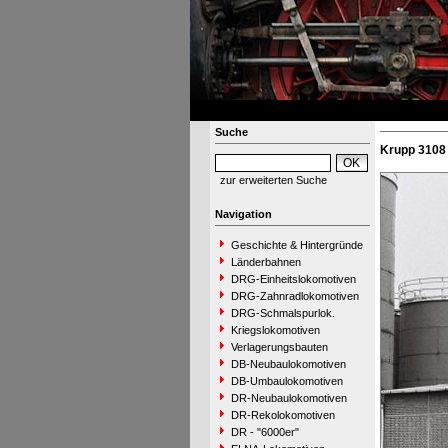
Suche
Krupp 3108 
zur erweiterten Suche
Navigation
Geschichte & Hintergründe
Länderbahnen
DRG-Einheitslokomotiven
DRG-Zahnradlokomotiven
DRG-Schmalspurlok.
Kriegslokomotiven
Verlagerungsbauten
DB-Neubaulokomotiven
DB-Umbaulokomotiven
DR-Neubaulokomotiven
DR-Rekolokomotiven
DR - "6000er"