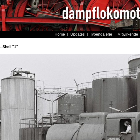
Home
Updates
Typengalerie
Mitwirkende
- Shell "1"