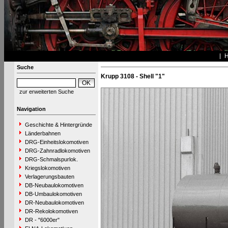
Suche
Krupp 3108 - Shell "1"
zur erweiterten Suche
Navigation
Geschichte & Hintergründe
Länderbahnen
DRG-Einheitslokomotiven
DRG-Zahnradlokomotiven
DRG-Schmalspurlok.
Kriegslokomotiven
Verlagerungsbauten
DB-Neubaulokomotiven
DB-Umbaulokomotiven
DR-Neubaulokomotiven
DR-Rekolokomotiven
DR - "6000er"