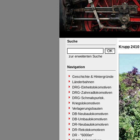
Suche
Krupp 2410 
zur erweiterten Suche
Navigation
Geschichte & Hintergründe
Länderbahnen
DRG-Einheitslokomotiven
DRG-Zahnradlokomotiven
DRG-Schmalspurlok.
Kriegslokomotiven
Verlagerungsbauten
DB-Neubaulokomotiven
DB-Umbaulokomotiven
DR-Neubaulokomotiven
DR-Rekolokomotiven
DR - "6000er"