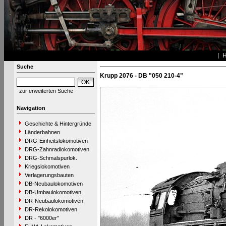
Suche
Krupp 2076 - DB "050 210-4"
zur erweiterten Suche
Navigation
Geschichte & Hintergründe
Länderbahnen
DRG-Einheitslokomotiven
DRG-Zahnradlokomotiven
DRG-Schmalspurlok.
Kriegslokomotiven
Verlagerungsbauten
DB-Neubaulokomotiven
DB-Umbaulokomotiven
DR-Neubaulokomotiven
DR-Rekolokomotiven
DR - "6000er"