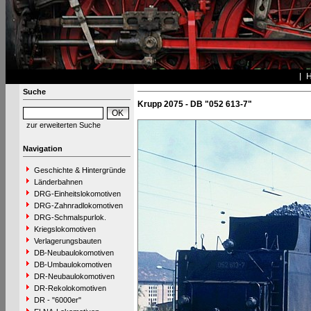
Suche
Krupp 2075 - DB "052 613-7"
zur erweiterten Suche
Navigation
Geschichte & Hintergründe
Länderbahnen
DRG-Einheitslokomotiven
DRG-Zahnradlokomotiven
DRG-Schmalspurlok.
Kriegslokomotiven
Verlagerungsbauten
DB-Neubaulokomotiven
DB-Umbaulokomotiven
DR-Neubaulokomotiven
DR-Rekolokomotiven
DR - "6000er"