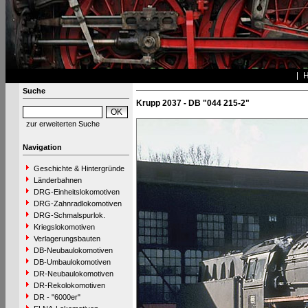
Suche
Krupp 2037 - DB "044 215-2"
zur erweiterten Suche
Navigation
Geschichte & Hintergründe
Länderbahnen
DRG-Einheitslokomotiven
DRG-Zahnradlokomotiven
DRG-Schmalspurlok.
Kriegslokomotiven
Verlagerungsbauten
DB-Neubaulokomotiven
DB-Umbaulokomotiven
DR-Neubaulokomotiven
DR-Rekolokomotiven
DR - "6000er"