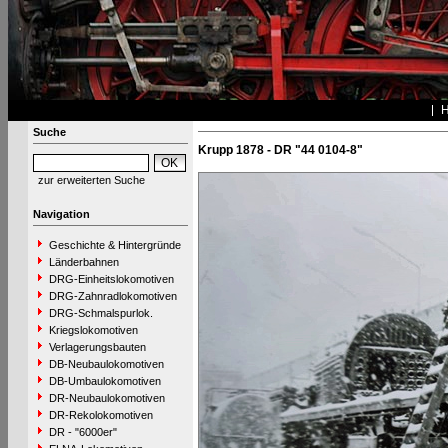
Suche
Krupp 1878 - DR "44 0104-8"
zur erweiterten Suche
Navigation
Geschichte & Hintergründe
Länderbahnen
DRG-Einheitslokomotiven
DRG-Zahnradlokomotiven
DRG-Schmalspurlok.
Kriegslokomotiven
Verlagerungsbauten
DB-Neubaulokomotiven
DB-Umbaulokomotiven
DR-Neubaulokomotiven
DR-Rekolokomotiven
DR - "6000er"