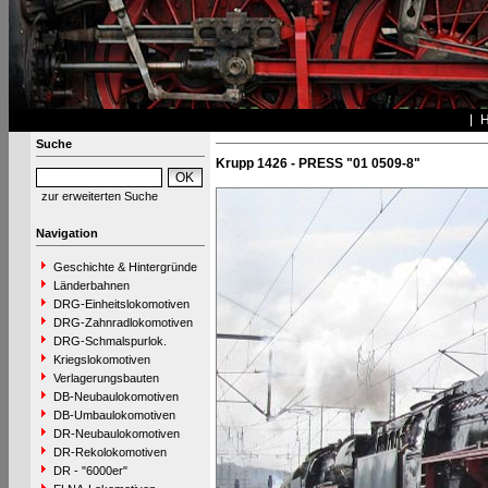
Suche
Krupp 1426 - PRESS "01 0509-8"
zur erweiterten Suche
Navigation
Geschichte & Hintergründe
Länderbahnen
DRG-Einheitslokomotiven
DRG-Zahnradlokomotiven
DRG-Schmalspurlok.
Kriegslokomotiven
Verlagerungsbauten
DB-Neubaulokomotiven
DB-Umbaulokomotiven
DR-Neubaulokomotiven
DR-Rekolokomotiven
DR - "6000er"