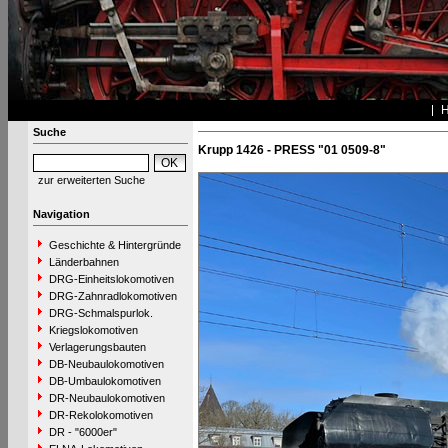
Suche
Krupp 1426 - PRESS "01 0509-8"
zur erweiterten Suche
Navigation
Geschichte & Hintergründe
Länderbahnen
DRG-Einheitslokomotiven
DRG-Zahnradlokomotiven
DRG-Schmalspurlok.
Kriegslokomotiven
Verlagerungsbauten
DB-Neubaulokomotiven
DB-Umbaulokomotiven
DR-Neubaulokomotiven
DR-Rekolokomotiven
DR - "6000er"