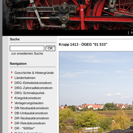
Suche
Krupp 1413 - ÖGEG "01 533"
zur erweiterten Suche
Navigation
Geschichte & Hintergründe
Länderbahnen
DRG-Einheitslokomotiven
DRG-Zahnradlokomotiven
DRG-Schmalspurlok.
Kriegslokomotiven
Verlagerungsbauten
DB-Neubaulokomotiven
DB-Umbaulokomotiven
DR-Neubaulokomotiven
DR-Rekolokomotiven
DR - "6000er"