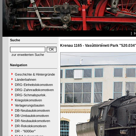
Suche
Krenau 1165 - Vasúttörténeti Park "520.034
zur erweiterten Suche
Navigation
Geschichte & Hintergründe
Länderbahnen
DRG-Einheitslokomotiven
DRG-Zahnradlokomotiven
DRG-Schmalspurlok.
Kriegslokomotiven
Verlagerungsbauten
DB-Neubaulokomotiven
DB-Umbaulokomotiven
DR-Neubaulokomotiven
DR-Rekolokomotiven
DR - "6000er"