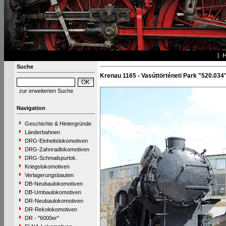
Suche
Krenau 1165 - Vasúttörténeti Park "520.034
zur erweiterten Suche
Navigation
Geschichte & Hintergründe
Länderbahnen
DRG-Einheitslokomotiven
DRG-Zahnradlokomotiven
DRG-Schmalspurlok.
Kriegslokomotiven
Verlagerungsbauten
DB-Neubaulokomotiven
DB-Umbaulokomotiven
DR-Neubaulokomotiven
DR-Rekolokomotiven
DR - "6000er"