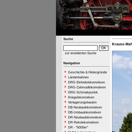
Suche
Krauss-Maff
zur erweiterten Suche
Navigation
Geschichte & Hintergründe
Länderbahnen
DRG-Einheitslokomotiven
DRG-Zahnradlokomotiven
DRG-Schmalspurlok.
Kriegslokomotiven
Verlagerungsbauten
DB-Neubaulokomotiven
DB-Umbaulokomotiven
DR-Neubaulokomotiven
DR-Rekolokomotiven
DR - "6000er"