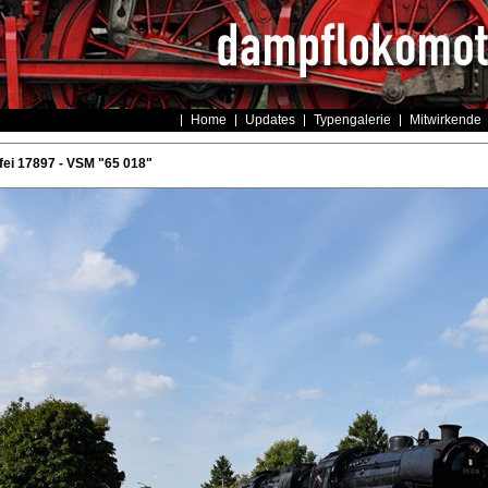
Home
Updates
Typengalerie
Mitwirkende
ei 17897 - VSM "65 018"