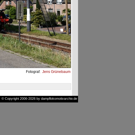
Fotograf:
Jens Grünebaum
© Copyright 2006-2026 by dampflokomotivarchiv.de