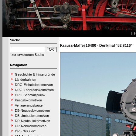
Suche
Krauss-Maffei 16480 - Denkmal "52 8116"
zur erweiterten Suche
Navigation
Geschichte & Hintergründe
Länderbahnen
DRG-Einheitslokomotiven
DRG-Zahnradlokomotiven
DRG-Schmalspurlok.
Kriegslokomotiven
Verlagerungsbauten
DB-Neubaulokomotiven
DB-Umbaulokomotiven
DR-Neubaulokomotiven
DR-Rekolokomotiven
DR - "6000er"