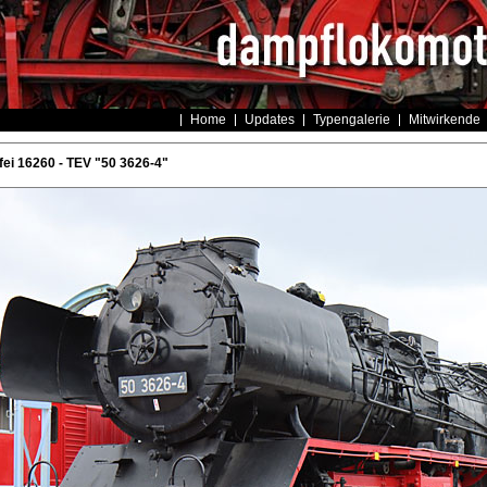
Home
Updates
Typengalerie
Mitwirkende
ei 16260 - TEV "50 3626-4"