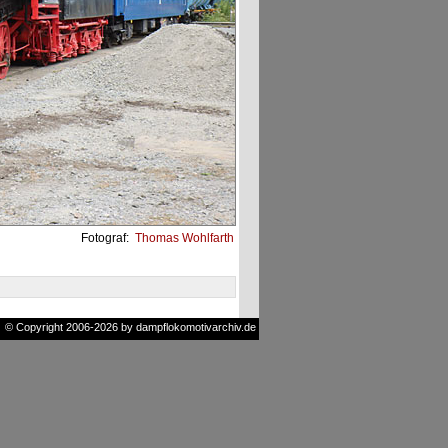
Fotograf:
Thomas Wohlfarth
© Copyright 2006-2026 by dampflokomotivarchiv.de