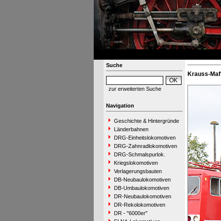
Suche
Krauss-Maff
zur erweiterten Suche
Navigation
Geschichte & Hintergründe
Länderbahnen
DRG-Einheitslokomotiven
DRG-Zahnradlokomotiven
DRG-Schmalspurlok.
Kriegslokomotiven
Verlagerungsbauten
DB-Neubaulokomotiven
DB-Umbaulokomotiven
DR-Neubaulokomotiven
DR-Rekolokomotiven
DR - "6000er"