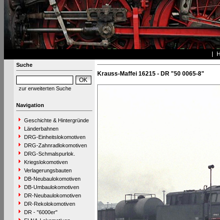
Suche
Krauss-Maffei 16215 - DR "50 0065-8"
zur erweiterten Suche
Navigation
Geschichte & Hintergründe
Länderbahnen
DRG-Einheitslokomotiven
DRG-Zahnradlokomotiven
DRG-Schmalspurlok.
Kriegslokomotiven
Verlagerungsbauten
DB-Neubaulokomotiven
DB-Umbaulokomotiven
DR-Neubaulokomotiven
DR-Rekolokomotiven
DR - "6000er"