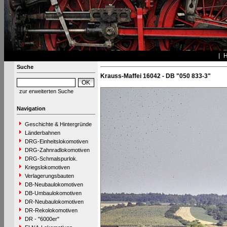
Suche
Krauss-Maffei 16042 - DB "050 833-3"
zur erweiterten Suche
Navigation
Geschichte & Hintergründe
Länderbahnen
DRG-Einheitslokomotiven
DRG-Zahnradlokomotiven
DRG-Schmalspurlok.
Kriegslokomotiven
Verlagerungsbauten
DB-Neubaulokomotiven
DB-Umbaulokomotiven
DR-Neubaulokomotiven
DR-Rekolokomotiven
DR - "6000er"